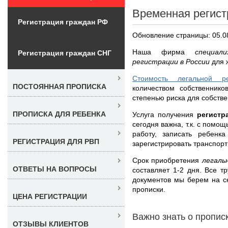
Временная регист
Регистрация граждан РФ
Обновление страницы: 05.0
Наша фирма
специал
Регистрация граждан СНГ
регистрации в России
для 
Стоимость легальной р
ПОСТОЯННАЯ ПРОПИСКА
количеством собственник
степенью риска для собстве
ПРОПИСКА ДЛЯ РЕБЕНКА
Услуга получения
регистр
сегодня важна, т.к. с помо
работу, записать ребенк
РЕГИСТРАЦИЯ ДЛЯ РВП
зарегистрировать транспорт
Срок приобретения
легаль
ОТВЕТЫ НА ВОПРОСЫ
составляет 1-2 дня. Все 
документов мы берем на с
прописки.
ЦЕНА РЕГИСТРАЦИИ
Важно знать о пропис
ОТЗЫВЫ КЛИЕНТОВ