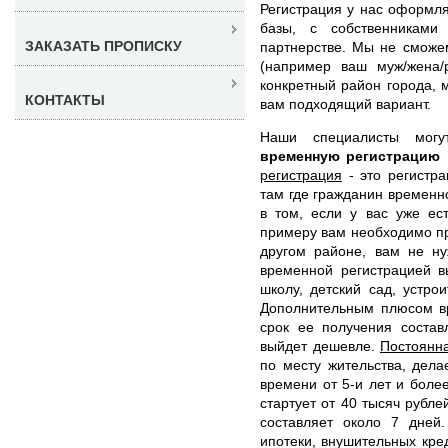
Регистрация у нас оформля
базы, с собственниками
ЗАКАЗАТЬ ПРОПИСКУ
партнерстве. Мы не сможем
(например ваш муж/жена/
конкретный район города, 
КОНТАКТЫ
вам подходящий вариант.
Наши специалисты мо
временную регистрацию
регистрация
- это регистра
там где гражданин временн
в том, если у вас уже ес
примеру вам необходимо при
другом районе, вам не ну
временной регистрацией в
школу, детский сад, устро
Дополнительным плюсом вр
срок ее получения состав
выйдет дешевле.
Постоянн
по месту жительства, дел
времени от 5-и лет и боле
стартует от 40 тысяч рубл
составляет около 7 дней
ипотеки, внушительных кре